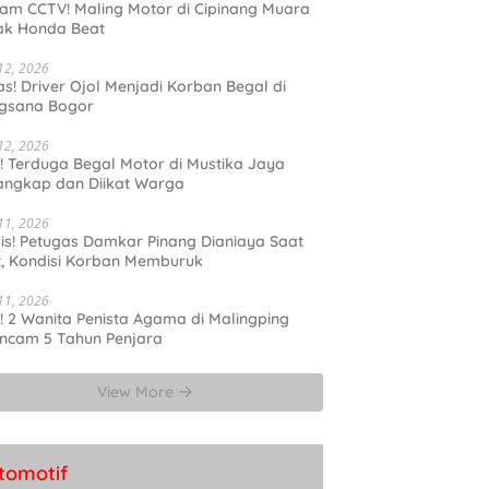
am CCTV! Maling Motor di Cipinang Muara
ak Honda Beat
 12, 2026
s! Driver Ojol Menjadi Korban Begal di
ngsana Bogor
 12, 2026
l! Terduga Begal Motor di Mustika Jaya
angkap dan Diikat Warga
 11, 2026
is! Petugas Damkar Pinang Dianiaya Saat
t, Kondisi Korban Memburuk
 11, 2026
l! 2 Wanita Penista Agama di Malingping
ncam 5 Tahun Penjara
View More
tomotif