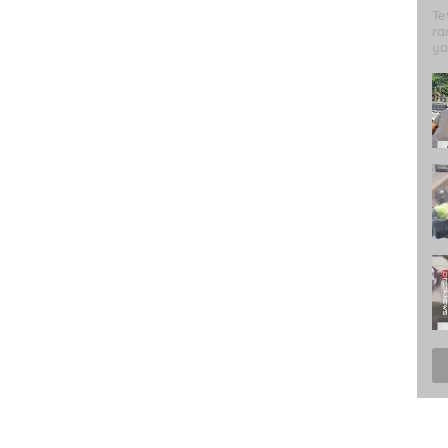
Te
ra
ya