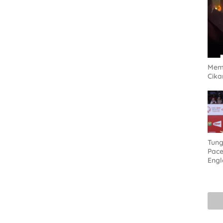
Mema
Cik
Tung
Pace
Engl
Sara
dkk