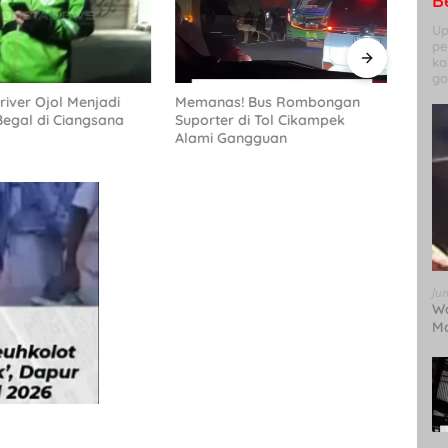
B
Up
pe
ka
ga
river Ojol Menjadi
Aksi 
Memanas! Bus Rombongan
egal di Ciangsana
di D
Suporter di Tol Cikampek
Obat
Alami Gangguan
Ju
Wa
Mo
T