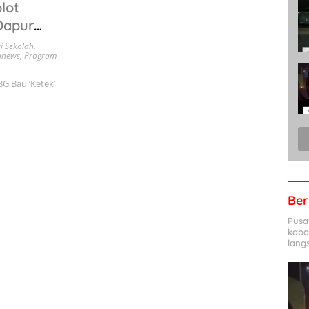
lot
Dapur
i Sekolah
,
anews
,
Program
G Bau ‘Ketek’
…
Ber
Pusa
kaba
lang