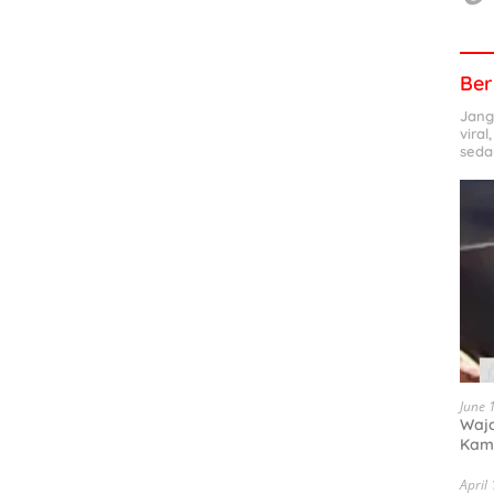
Ber
Jang
viral
seda
June 
Waja
Kam
April