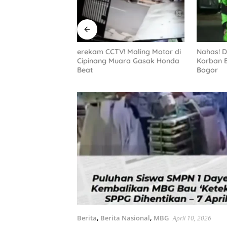
erekam CCTV! Maling Motor di
Nahas! D
 Diperjelas AI,
Cipinang Muara Gasak Honda
Korban B
otor di Kampung
Beat
Bogor
negara Terekam
Berita
,
Berita Nasional
,
MBG
April 10, 2026