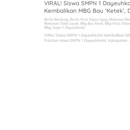
VIRAL! Siswa SMPN 1 Dayeuhko
Kembalikan MBG Bau ‘Ketek’, 
Langsung Ditutup
Berita Bandung
,
Berita Viral
,
Dapur Sppg
,
Makanan Bas
Makanan Tidak Layak
,
Mbg Bau Ketek
,
Mbg Viral
,
Otist
Mbg
,
Smpn 1 Dayeuhkolot
VIRAL! Siswa SMPN 1 Dayeuhkolot Kembalikan MB
Puluhan siswa SMPN 1 Dayeuhkolot, Kabupaten