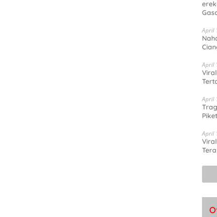
erek
Gas
April
Naha
Cia
April
Vira
Tert
April
Trag
Pike
April
Vira
Tera
O