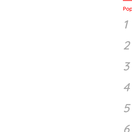
Pop
1
2
3
4
5
6