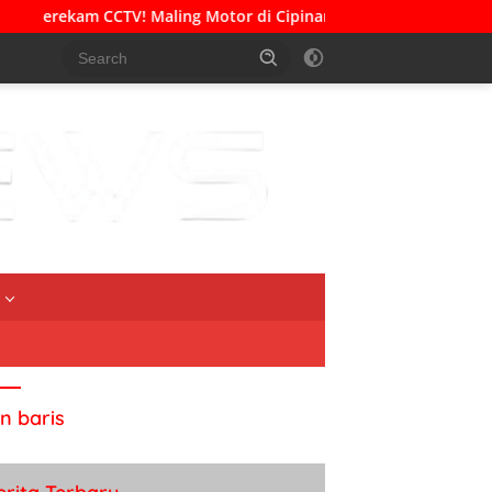
CCTV! Maling Motor di Cipinang Muara Gasak Honda Beat
an baris