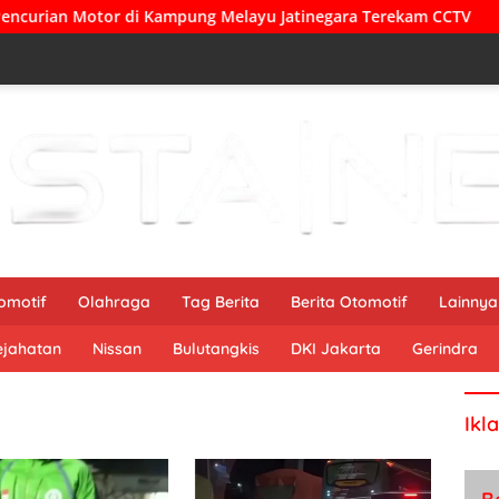
tor di Kampung Melayu Jatinegara Terekam CCTV
erekam 
omotif
Olahraga
Tag Berita
Berita Otomotif
Lainnya
ejahatan
Nissan
Bulutangkis
DKI Jakarta
Gerindra
Ikl