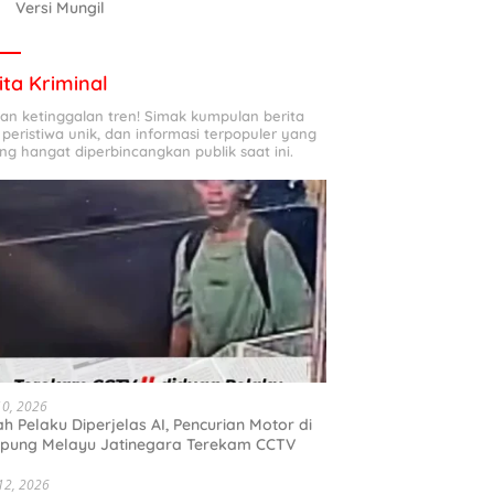
Versi Mungil
ita Kriminal
an ketinggalan tren! Simak kumpulan berita
, peristiwa unik, dan informasi terpopuler yang
ng hangat diperbincangkan publik saat ini.
10, 2026
h Pelaku Diperjelas AI, Pencurian Motor di
pung Melayu Jatinegara Terekam CCTV
 12, 2026