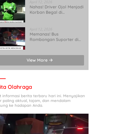
April 12, 2026
Nahas! Driver Ojol Menjadi
Korban Begal di
Ciangsana Bogor
April 12, 2026
Memanas! Bus
Rombongan Suporter di
Tol Cikampek Alami
Gangguan
View More
ita Olahraga
t informasi berita terbaru hari ini. Menyajikan
r paling aktual, tajam, dan mendalam
sung ke hadapan Anda.